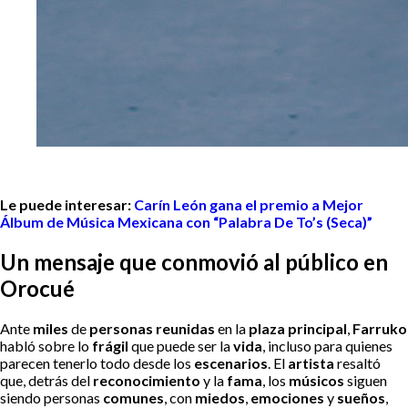
Le puede interesar:
Carín León gana el premio a Mejor
Álbum de Música Mexicana con “Palabra De To’s (Seca)”
Un mensaje que conmovió al público en
Orocué
Ante
miles
de
personas reunidas
en la
plaza principal
,
Farruko
habló sobre lo
frágil
que puede ser la
vida
, incluso para quienes
parecen tenerlo todo desde los
escenarios
. El
artista
resaltó
que, detrás del
reconocimiento
y la
fama
, los
músicos
siguen
siendo personas
comunes
, con
miedos
,
emociones
y
sueños
,