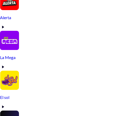
Alerta
La Mega
El sol