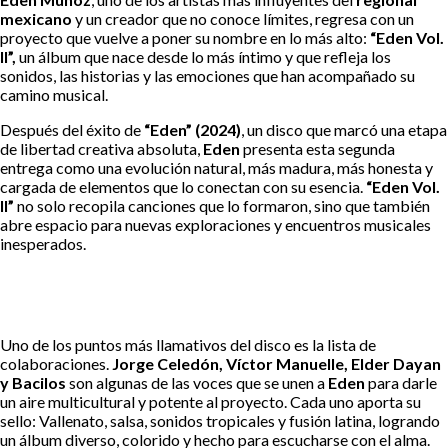
mexicano
y un creador que no conoce límites, regresa con un
proyecto que vuelve a poner su nombre en lo más alto:
“Eden Vol.
II”,
un álbum que nace desde lo más íntimo y que refleja los
sonidos, las historias y las emociones que han acompañado su
camino musical.
Después del éxito de
“Eden” (2024)
, un disco que marcó una etapa
de libertad creativa absoluta,
Eden
presenta esta segunda
entrega como una evolución natural, más madura, más honesta y
cargada de elementos que lo conectan con su esencia.
“Eden Vol.
II”
no solo recopila canciones que lo formaron, sino que también
abre espacio para nuevas exploraciones y encuentros musicales
inesperados.
Uno de los puntos más llamativos del disco es la lista de
colaboraciones.
Jorge Celedón, Víctor Manuelle, Elder Dayan
y Bacilos
son algunas de las voces que se unen a
Eden
para darle
un aire multicultural y potente al proyecto. Cada uno aporta su
sello: Vallenato, salsa, sonidos tropicales y fusión latina, logrando
un álbum diverso, colorido y hecho para escucharse con el alma.