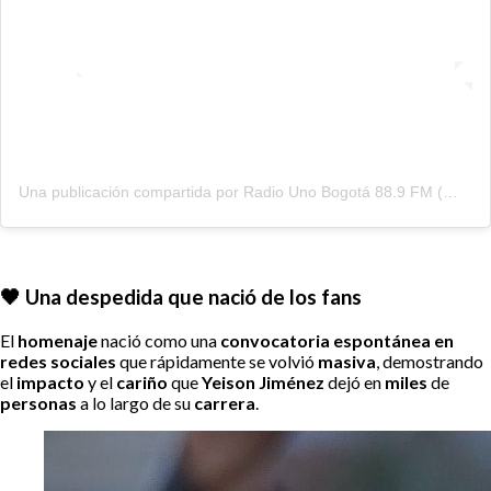
Una publicación compartida por Radio Uno Bogotá 88.9 FM (@radiounobogota)
🖤 Una despedida que nació de los fans
El
homenaje
nació como una
convocatoria espontánea en
redes sociales
que rápidamente se volvió
masiva
, demostrando
el
impacto
y el
cariño
que
Yeison Jiménez
dejó en
miles
de
personas
a lo largo de su
carrera
.