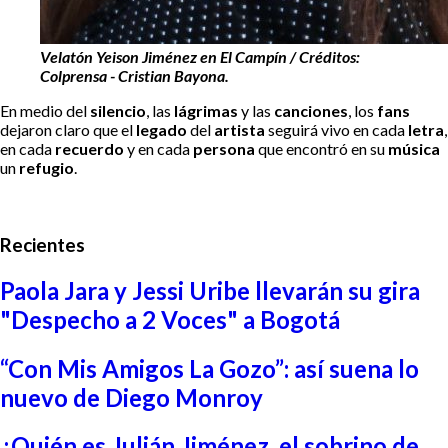
Velatón Yeison Jiménez en El Campín / Créditos:
Colprensa - Cristian Bayona.
En medio del
silencio
, las
lágrimas
y las
canciones
, los
fans
dejaron claro que el
legado
del
artista
seguirá vivo en cada
letra
,
en cada
recuerdo
y en cada
persona
que encontró en su
música
un
refugio
.
Recientes
Paola Jara y Jessi Uribe llevarán su gira
"Despecho a 2 Voces" a Bogotá
“Con Mis Amigos La Gozo”: así suena lo
nuevo de Diego Monroy
¿Quién es Julián Jiménez, el sobrino de