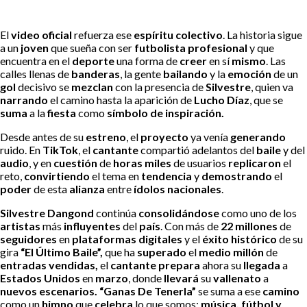
El
video oficial
refuerza ese
espíritu colectivo
. La historia sigue
a un
joven
que sueña con ser
futbolista profesional
y que
encuentra en el
deporte
una forma de
creer
en sí
mismo
. Las
calles llenas de
banderas
, la gente
bailando
y la
emoción
de un
gol
decisivo se
mezclan
con la presencia de
Silvestre
, quien va
narrando
el camino hasta la aparición de
Lucho Díaz
, que se
suma
a la
fiesta
como
símbolo de inspiración.
Desde antes de su
estreno
, el
proyecto
ya venía
generando
ruido. En
TikTok
, el
cantante
compartió adelantos del
baile
y del
audio
, y en
cuestión
de
horas miles
de usuarios
replicaron
el
reto,
convirtiendo
el tema en
tendencia
y
demostrando
el
poder
de esta
alianza
entre
ídolos nacionales
.
Silvestre Dangond
continúa
consolidándose
como uno de los
artistas
más
influyentes
del
país
. Con más de
22 millones
de
seguidores
en
plataformas digitales
y el
éxito histórico
de su
gira
“El Último Baile”,
que ha
superado
el
medio millón
de
entradas vendidas,
el
cantante prepara
ahora su
llegada
a
Estados Unidos
en
marzo
, donde
llevará
su
vallenato
a
nuevos escenarios.
“Ganas De Tenerla”
se suma a ese
camino
como un
himno
que
celebra
lo que somos:
música, fútbol y