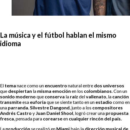
La música y el fútbol hablan el mismo
idioma
El
tema
nace como un
encuentro
natural entre
dos universos
que
despiertan
la
misma emoción
en los
colombianos
. Con un
sonido moderno
que
conserva
la
raíz
del
vallenato
, la
canción
transmite
esa
euforia
que se siente tanto en un
estadio
como en
una
parranda
.
Silvestre Dangond
, junto a los
compositores
Andrés Castro
y
Juan Daniel Shool
, logró crear una
propuesta
fresca
, pensada para
corearse
en
cualquier rincón del país.
La
producción
se realizó en
Miami
bajo la
dirección musical de