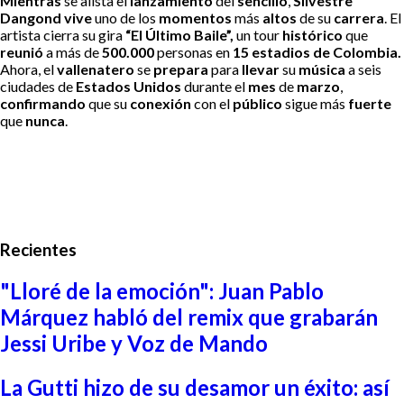
Mientras
se alista el
lanzamiento
del
sencillo
,
Silvestre
Dangond
vive
uno de los
momentos
más
altos
de su
carrera
. El
artista cierra su gira
“El Último Baile”,
un tour
histórico
que
reunió
a más de
500.000
personas en
15 estadios de Colombia.
Ahora, el
vallenatero
se
prepara
para
llevar
su
música
a seis
ciudades de
Estados Unidos
durante el
mes
de
marzo
,
confirmando
que su
conexión
con el
público
sigue más
fuerte
que
nunca
.
Recientes
"Lloré de la emoción": Juan Pablo
Márquez habló del remix que grabarán
Jessi Uribe y Voz de Mando
La Gutti hizo de su desamor un éxito: así