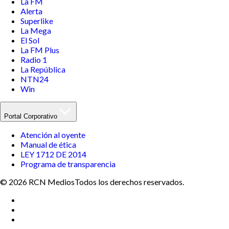
La FM
Alerta
Superlike
La Mega
El Sol
La FM Plus
Radio 1
La República
NTN24
Win
Portal Corporativo
Atención al oyente
Manual de ética
LEY 1712 DE 2014
Programa de transparencia
© 2026 RCN Medios
Todos los derechos reservados.
Términos y condiciones
Política de datos personales
Política de cookies