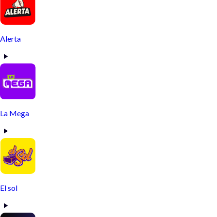
Alerta
La Mega
El sol