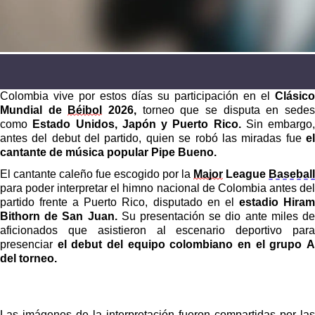
Colombia vive por estos días su participación en el
Clásico
Mundial de
Béibol
2026,
torneo que se disputa en sede
como
Estado Unidos, Japón y Puerto Rico.
Sin embargo,
antes del debut del partido, quien se robó las miradas fue
e
cantante de música popular Pipe Bueno.
El cantante caleño fue escogido por la
Major
League
Baseball
para poder interpretar el himno nacional de Colombia antes del
partido frente a Puerto Rico, disputado en el
estadio Hira
Bithorn de San Juan.
Su presentación se dio ante miles d
aficionados que asistieron al escenario deportivo para
presenciar
el debut del equipo colombiano en el grupo A
del torneo.
Las imágenes de la interpretación fueron compartidas por las