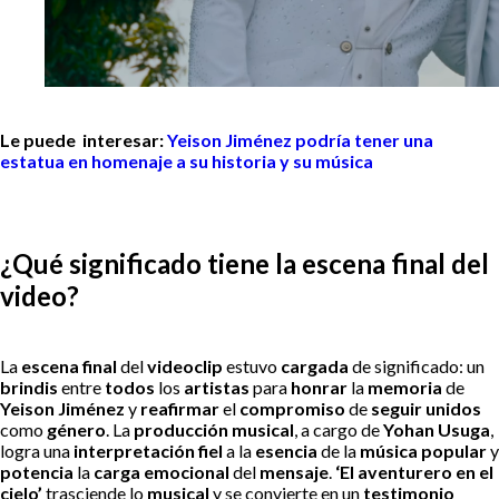
Le puede interesar:
Yeison Jiménez podría tener una
estatua en homenaje a su historia y su música
¿Qué significado tiene la escena final del
video?
La
escena final
del
videoclip
estuvo
cargada
de significado: un
brindis
entre
todos
los
artistas
para
honrar
la
memoria
de
Yeison Jiménez
y
reafirmar
el
compromiso
de
seguir unidos
como
género
. La
producción musical
, a cargo de
Yohan Usuga
,
logra una
interpretación fiel
a la
esencia
de la
música popular
y
potencia
la
carga emocional
del
mensaje
.
‘El aventurero en el
cielo’
trasciende lo
musical
y se convierte en un
testimonio