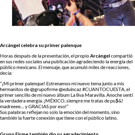
Arcángel celebra su primer palenque
Horas después de la presentación, el propio
Arcángel
compartió
en sus redes sociales una publicación agradeciendo la energía del
público mexicano. El mensaje, que acumuló miles de reacciones,
decía:
“¡Mi primer palenque! Estrenamos mi nuevo tema junto a mis
hermanitos de @grupofirme @eduincaz #CUANTOCUESTA, el
primer sencillo de mi nuevo álbum La 8va Maravilla. Anoche sentí
la verdadera energía. ¡MÉXICO, siempre me tratas de pu$&!
madreeee… y GRACIAS por eso!”
Sus palabras reflejan no solo la emoción del momento, sino
también la fuerte conexión que tiene con el público latino.
Grupo Firme también dio su agradecimiento