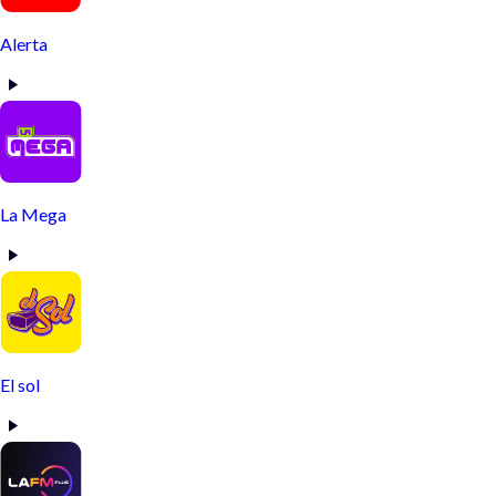
Alerta
La Mega
El sol